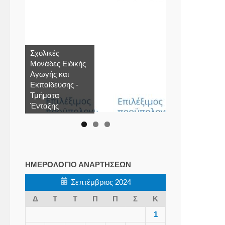
Σχολικές
Μονάδες Ειδικής
Αγωγής και
Εκπαίδευσης -
Τμήματα
Ένταξης
ΗΜΕΡΟΛΌΓΙΟ ΑΝΑΡΤΉΣΕΩΝ
Σεπτέμβριος 2024
Δ
Τ
Τ
Π
Π
Σ
Κ
1