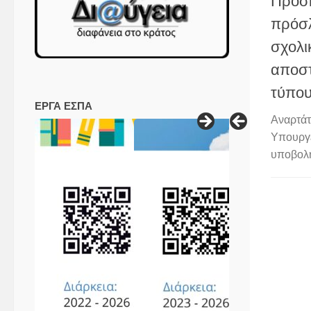
Πρόσκ
πρόσλ
σχολι
αποστ
τύπου
ΕΡΓΑ ΕΣΠΑ
Αναρτάτ
Υπουργε
υποβολή