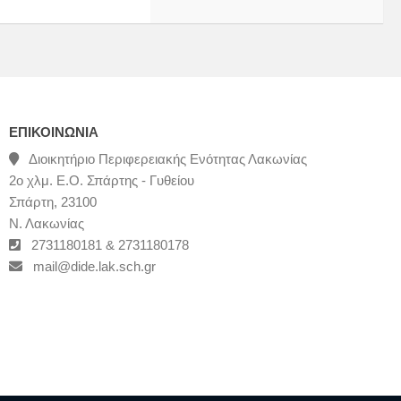
ΕΠΙΚΟΙΝΩΝΊΑ
Διοικητήριο Περιφερειακής Ενότητας Λακωνίας
2ο χλμ. Ε.Ο. Σπάρτης - Γυθείου
Σπάρτη, 23100
Ν. Λακωνίας
2731180181 & 2731180178
mail@dide.lak.sch.gr