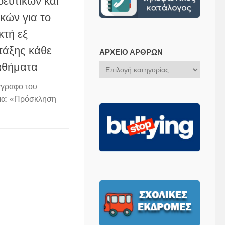
ευτικών και
ών για το
κτή εξ
τάξης κάθε
ΑΡΧΕΊΟ ΆΡΘΡΩΝ
αθήματα
Αρχείο
Άρθρων
γγραφο του
μα: «Πρόσκληση