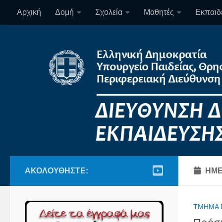
Αρχική
Δομή
Σχολεία
Μαθητές
Εκπαιδε
Skip to content
ΑΚΟΛΟΥΘΉΣΤΕ:
ΗΜΕ
ΤΜΉΜΑ 