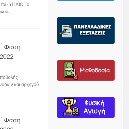
 του ΥΠΑΙΘ Το
ικούς
 ́ Φάση
-2022
υποβολής
υνοδών και αρχηγού
 ́ Φάση