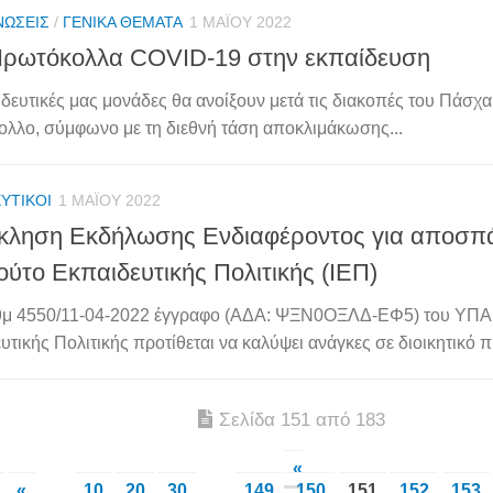
ΝΏΣΕΙΣ
/
ΓΕΝΙΚΆ ΘΈΜΑΤΑ
1 ΜΑΪ́ΟΥ 2022
ρωτόκολλα COVID-19 στην εκπαίδευση
ιδευτικές μας μονάδες θα ανοίξουν μετά τις διακοπές του Πάσχα
λλο, σύμφωνο με τη διεθνή τάση αποκλιμάκωσης...
ΥΤΙΚΟΊ
1 ΜΑΪ́ΟΥ 2022
ληση Εκδήλωσης Ενδιαφέροντος για αποσπά
τούτο Εκπαιδευτικής Πολιτικής (ΙΕΠ)
θμ 4550/11-04-2022 έγγραφο (ΑΔΑ: ΨΞΝ0ΟΞΛΔ-ΕΦ5) του ΥΠΑΙΘ
υτικής Πολιτικής προτίθεται να καλύψει ανάγκες σε διοικητικό 
Σελίδα 151 από 183
«
«
...
10
20
30
...
149
150
151
152
153