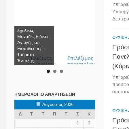
Υπ’ αρ
Υπουργε
Δευτερο
Σχολικές
Μονάδες Ειδικής
ΦΥΣΙΚΉ
Αγωγής και
Πρόσκ
Εκπαίδευσης -
Τμήματα
Πανελ
Ένταξης
(Κόρι
Υπ’ αρι
προσφορ
αποστολ
ΗΜΕΡΟΛΌΓΙΟ ΑΝΑΡΤΉΣΕΩΝ
Αύγουστος 2026
ΦΥΣΙΚΉ
Δ
Τ
Τ
Π
Π
Σ
Κ
Πρόσκ
1
2