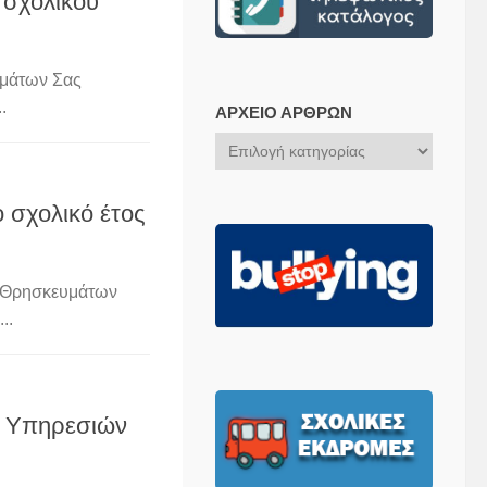
 σχολικού
υμάτων Σας
.
ΑΡΧΕΊΟ ΆΡΘΡΩΝ
Αρχείο
Άρθρων
 σχολικό έτος
ι Θρησκευμάτων
..
ν Υπηρεσιών