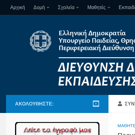
Αρχική
Δομή
Σχολεία
Μαθητές
Εκπαιδε
Skip to content
ΑΚΟΛΟΥΘΉΣΤΕ:
ΣΥΝ
ΜΑΘΗΤ