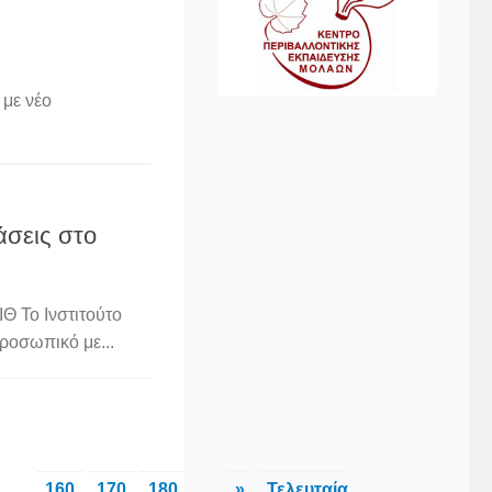
 με νέο
σεις στο
 Το Ινστιτούτο
προσωπικό με...
...
160
170
180
...
»
Τελευταία