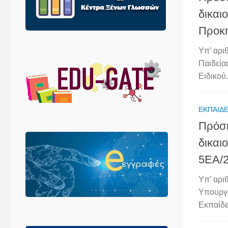
δικαι
Προκ
Υπ’ αρι
Παιδεία
Ειδικού.
ΕΚΠΑΙΔΕ
Πρόσκ
δικαι
5ΕA/
Υπ’ αρι
Υπουργό
Εκπαίδε