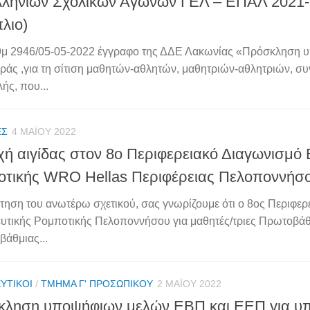
λήνιων Σχολικών Αγώνων ΓΕΛ – ΕΠΑΛ 2021
λιο)
θμ 2946/05-05-2022 έγγραφο της ΔΔΕ Λακωνίας «Πρόσκληση 
άς ,για τη σίτιση μαθητών-αθλητών, μαθητριών-αθλητριών, σ
ής, που...
ΈΣ
4 ΜΑΪ́ΟΥ 2022
ή αιγίδας στον 8ο Περιφερειακό Διαγωνισμό 
τικής WRO Hellas Περιφέρειας Πελοποννήσ
τηση του ανωτέρω σχετικού, σας γνωρίζουμε ότι ο 8ος Περιφερ
υτικής Ρομποτικής Πελοποννήσου για μαθητές/τριες Πρωτοβάθ
βάθμιας...
ΥΤΙΚΟΊ
/
ΤΜΉΜΑ Γ' ΠΡΟΣΩΠΙΚΟΎ
2 ΜΑΪ́ΟΥ 2022
κληση υποψήφιων μελών ΕΒΠ και ΕΕΠ για υ