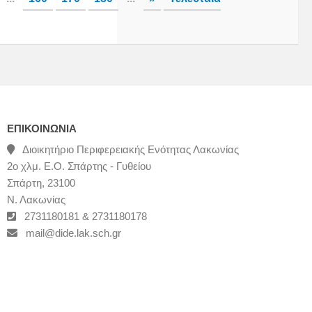
ΕΠΙΚΟΙΝΩΝΊΑ
Διοικητήριο Περιφερειακής Ενότητας Λακωνίας
2ο χλμ. Ε.Ο. Σπάρτης - Γυθείου
Σπάρτη, 23100
Ν. Λακωνίας
2731180181 & 2731180178
mail@dide.lak.sch.gr