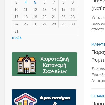
Πανελ
3
4
5
6
7
8
9
(Ναύπ
10
11
12
13
14
15
16
17
18
19
20
21
22
23
Υπ’ αρι
προσφορ
24
25
26
27
28
29
30
αποστολ
31
« Ιούλ
ΜΑΘΗΤ
Παροχ
Ρομπο
Σε απάν
Εκπαιδε
Δευτερο
ΕΚΠΑΙΔΕ
Πρόσ