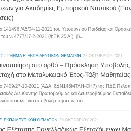
σεων για Ακαδημίες Εμπορικού Ναυτικού (Πα
σεις)
 141496 /Α5/04-11-2021 του Υπουργείου Παιδείας και Θρησκευ
του ν. 4777/17-2-2021 (ΦΕΚ 25 Α΄). β)...
ΈΣ
/
ΤΜΉΜΑ Ε' ΕΚΠΑΙΔΕΥΤΙΚΏΝ ΘΕΜΆΤΩΝ
27 ΟΚΤΩΒΡΊΟΥ 2021
ινοποίηση στο ορθό – Πρόσκληση Υποβολής 
τοχή στο Μεταλυκειακό Έτος-Τάξη Μαθητείας
ο 7409/27-10-2021 (ΑΔΑ: 6ΔΝ146ΜΤΛΗ-ΟΗ7) της ΠΔΕ Πελοπ
ειακός Διευθυντής Πρωτοβάθμιας και Δευτεροβάθμιας Εκπαίδ
νήσου καλεί για υποβολή αιτήσεων στο...
Ε' ΕΚΠΑΙΔΕΥΤΙΚΏΝ ΘΕΜΆΤΩΝ
20 ΟΚΤΩΒΡΊΟΥ 2021
ος Εξέτασης Πανελλαδικώς Εξεταζόμενων Μ