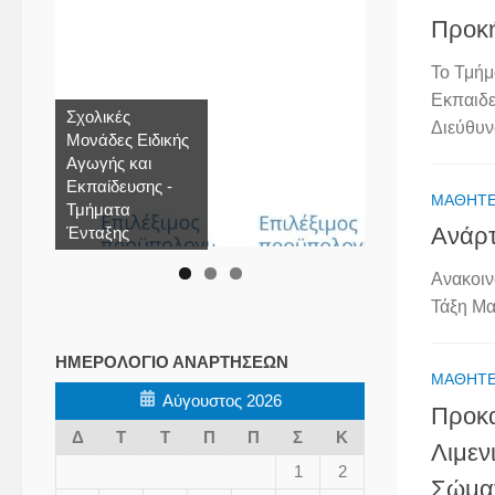
Προκ
Το Τμήμ
Εκπαιδε
Σχολικές
Διεύθυν
Μονάδες Ειδικής
Αγωγής και
Εκπαίδευσης -
ΜΑΘΗΤ
Τμήματα
Ανάρ
Ένταξης
Ανακοιν
Τάξη Μαθ
ΗΜΕΡΟΛΌΓΙΟ ΑΝΑΡΤΉΣΕΩΝ
ΜΑΘΗΤ
Αύγουστος 2026
Προκα
Δ
Τ
Τ
Π
Π
Σ
Κ
Λιμεν
1
2
Σώματ