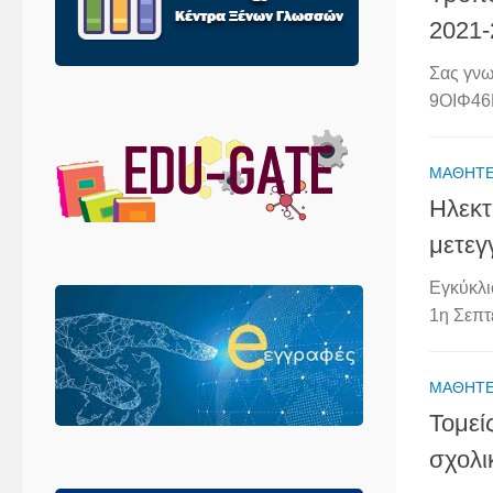
2021-
Σας γνω
9ΟΙΦ46Μ
ΜΑΘΗΤ
Ηλεκτ
μετεγ
Εγκύκλι
1η Σεπτ
ΜΑΘΗΤ
Τομεί
σχολι