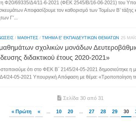
 Φ20/69335/Δ4/11-6-2021 (ΦΕΚ 2545/Β/16-06-2021) του Υπο
σκευμάτων Αποφασίζουμε τον καθορισμό των Τομέων Β’ τάξης 
των Γ’...
ΝΏΣΕΙΣ
/
ΜΑΘΗΤΈΣ
/
ΤΜΉΜΑ Ε' ΕΚΠΑΙΔΕΥΤΙΚΏΝ ΘΕΜΆΤΩΝ
25 ΜΑΪ
μαθημάτων σχολικών μονάδων Δευτεροβάθμι
δευσης διδακτικού έτους 2020-2021»
στοποιούμε ότι στο ΦΕΚ Β΄ 2145/24-05-2021 δημοσιεύτηκε η μ
Δ4/24-05-2021 Υπουργική Απόφαση με θέμα: «Τροποποίηση τη
Σελίδα 30 από 31
« Πρώτη
«
...
10
20
...
27
28
29
30