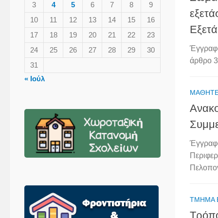
3
4
5
6
7
8
9
εξετά
10
11
12
13
14
15
16
Εξετά
17
18
19
20
21
22
23
Έγγραφο
24
25
26
27
28
29
30
άρθρο 3 
31
« Ιούλ
ΜΑΘΗΤ
Ανακο
Συμμε
Έγγραφ
Περιφερ
Πελοπον
ΤΜΉΜΑ 
Τρόπ