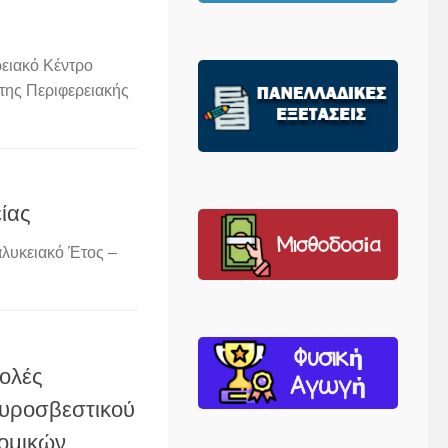
ειακό Κέντρο
της Περιφερειακής
ίας
αλυκειακό Έτος –
χολές
Πυροσβεστικού
νομικών