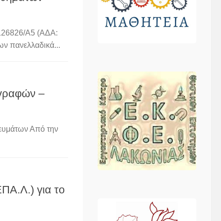
126826/Α5 (ΑΔΑ:
 πανελλαδικά...
γγραφών –
ευμάτων Από την
ΠΑ.Λ.) για το