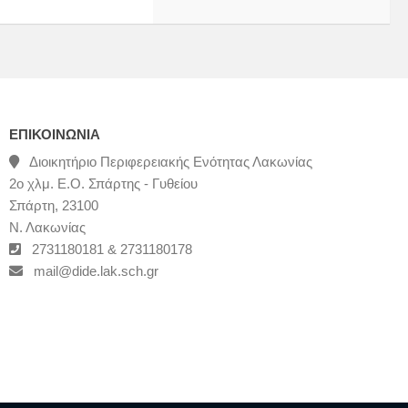
ΕΠΙΚΟΙΝΩΝΊΑ
Διοικητήριο Περιφερειακής Ενότητας Λακωνίας
2ο χλμ. Ε.Ο. Σπάρτης - Γυθείου
Σπάρτη, 23100
Ν. Λακωνίας
2731180181 & 2731180178
mail@dide.lak.sch.gr