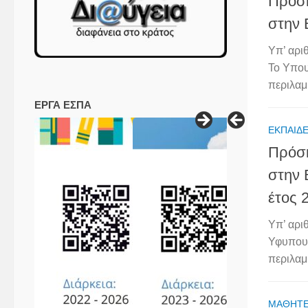
Πρόσκ
στην 
Υπ’ αρι
Το Υπου
περιλαμ
ΕΡΓΑ ΕΣΠΑ
ΕΚΠΑΙΔΕ
Πρόσκ
στην 
έτος 
Υπ’ αρι
Υφυπουρ
περιλαμβ
ΜΑΘΗΤ