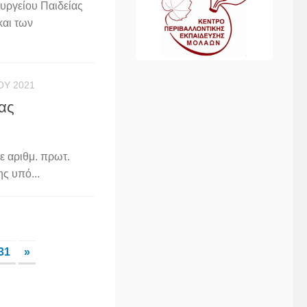
υργείου Παιδείας
και των
́ΟΥ 2021
ας
ε αριθμ. πρωτ.
ς υπό...
31
»