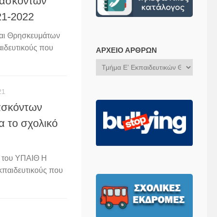
δασκόντων
21-2022
και Θρησκευμάτων
αιδευτικούς που
ΑΡΧΕΊΟ ΆΡΘΡΩΝ
Αρχείο
Άρθρων
21
ασκόντων
α το σχολικό
 του ΥΠΑΙΘ Η
κπαιδευτικούς που