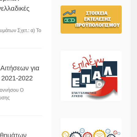
νελλαδικές
μάτων Σχετ.: α) Το
Αιτήσεων για
 2021-2022
οννήσου Ο
ευσης
αθημάτων