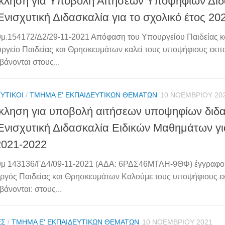
ληση για Υποβολή Αιτήσεων Υποψηφίων Δι
Ενισχυτική Διδασκαλία για το σχολικό έτος 20
θμ.154172/Δ2/29-11-2021 Απόφαση του Υπουργείου Παιδείας 
ργείο Παιδείας και Θρησκευμάτων καλεί τους υποψήφιους εκπ
βάνονται στους...
ΥΤΙΚΟΊ
/
ΤΜΉΜΑ Ε' ΕΚΠΑΙΔΕΥΤΙΚΏΝ ΘΕΜΆΤΩΝ
10 ΝΟΕΜΒΡΊΟΥ 20
ληση για υποβολή αιτήσεων υποψηφίων διδ
Ενισχυτική Διδασκαλία Ειδικών Μαθημάτων γι
2021-2022
θμ 143136/ΓΔ4/09-11-2021 (ΑΔΑ: 6ΡΔΣ46ΜΤΛΗ-9ΘΦ) έγγραφο
γός Παιδείας και Θρησκευμάτων Καλούμε τους υποψήφιους ε
άνονται: στους...
ΈΣ
/
ΤΜΉΜΑ Ε' ΕΚΠΑΙΔΕΥΤΙΚΏΝ ΘΕΜΆΤΩΝ
10 ΝΟΕΜΒΡΊΟΥ 2021