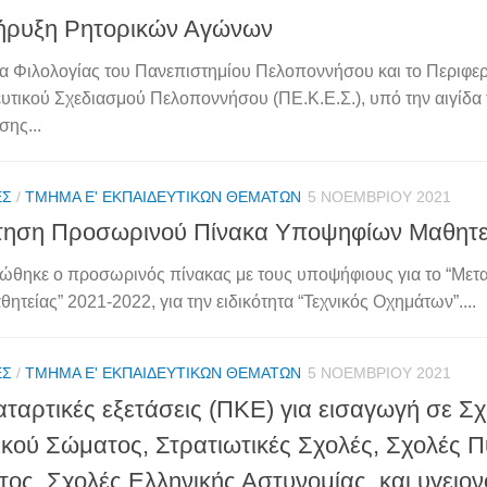
ήρυξη Ρητορικών Αγώνων
α Φιλολογίας του Πανεπιστημίου Πελοποννήσου και το Περιφερ
υτικού Σχεδιασμού Πελοποννήσου (ΠΕ.Κ.Ε.Σ.), υπό την αιγίδα 
σης...
ΈΣ
/
ΤΜΉΜΑ Ε' ΕΚΠΑΙΔΕΥΤΙΚΏΝ ΘΕΜΆΤΩΝ
5 ΝΟΕΜΒΡΊΟΥ 2021
τηση Προσωρινού Πίνακα Υποψηφίων Μαθητε
ώθηκε ο προσωρινός πίνακας με τους υποψήφιους για το “Μετ
ητείας” 2021-2022, για την ειδικότητα “Τεχνικός Οχημάτων”....
ΈΣ
/
ΤΜΉΜΑ Ε' ΕΚΠΑΙΔΕΥΤΙΚΏΝ ΘΕΜΆΤΩΝ
5 ΝΟΕΜΒΡΊΟΥ 2021
ταρτικές εξετάσεις (ΠΚΕ) για εισαγωγή σε Σ
ικού Σώματος, Στρατιωτικές Σχολές, Σχολές 
ος, Σχολές Ελληνικής Αστυνομίας, και υγειο