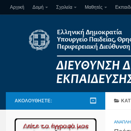
Αρχική
Δομή
Σχολεία
Μαθητές
Εκπαιδε
Skip to content
ΑΚΟΛΟΥΘΉΣΤΕ:
ΚΑΤ
ΑΝΑΠΛΗ