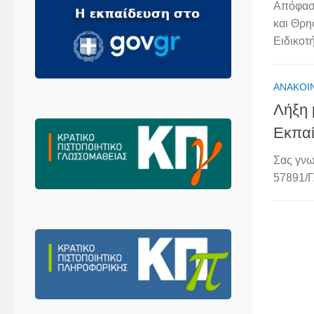
Απόφαση
και Θρη
Ειδικοτή
ΑΝΑΚΟΙ
Λήξη 
Εκπαί
Σας γνω
57891/Γ