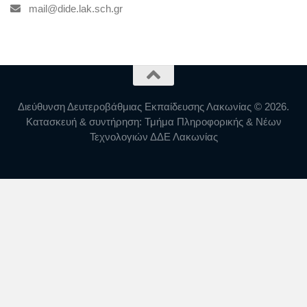
mail@dide.lak.sch.gr
Διεύθυνση Δευτεροβάθμιας Εκπαίδευσης Λακωνίας © 2026.
Κατασκευή & συντήρηση: Τμήμα Πληροφορικής & Νέων
Τεχνολογιών ΔΔΕ Λακωνίας