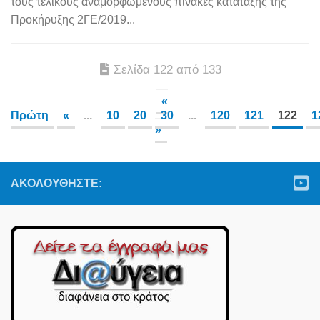
τους τελικούς αναμορφωμένους πίνακες κατάταξης της
Προκήρυξης 2ΓΕ/2019...
Σελίδα 122 από 133
«
Πρώτη
«
...
10
20
30
...
120
121
122
1
»
ΑΚΟΛΟΥΘΉΣΤΕ: