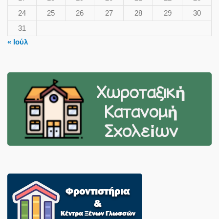
24
25
26
27
28
29
30
31
« Ιούλ