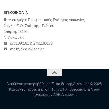
ΕΠΙΚΟΙΝΩΝΊΑ
Διοικητήριο Περιφερειακής Ενότητας Λακωνίας
2ο χλμ. Ε.Ο. Σπάρτης - Γυθείου
Σπάρτη, 23100
Ν. Λακωνίας
2731180181 & 2731180178
mail@dide.lak.sch.gr
Διεύθυνση Δευτεροβάθμιας Εκπαίδευσης Λακωνίας © 2026.
Κατασκευή & συντήρηση: Τμήμα Πληροφορικής & Νέων
Τεχνολογιών ΔΔΕ Λακωνίας