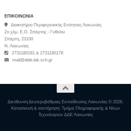
ΕΠΙΚΟΙΝΩΝΊΑ
Διοικητήριο Περιφερειακής Ενότητας Λακωνίας
2ο χλμ. Ε.Ο. Σπάρτης - Γυθείου
Σπάρτη, 23100
Ν. Λακωνίας
2731180181 & 2731180178
mail@dide.lak.sch.gr
Διεύθυνση Δευτεροβάθμιας Εκπαίδευσης Λακωνίας © 2026.
Κατασκευή & συντήρηση: Τμήμα Πληροφορικής & Νέων
Τεχνολογιών ΔΔΕ Λακωνίας