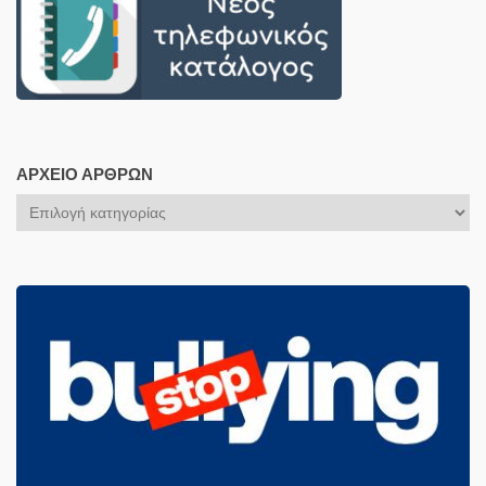
ΑΡΧΕΊΟ ΆΡΘΡΩΝ
Αρχείο
Άρθρων