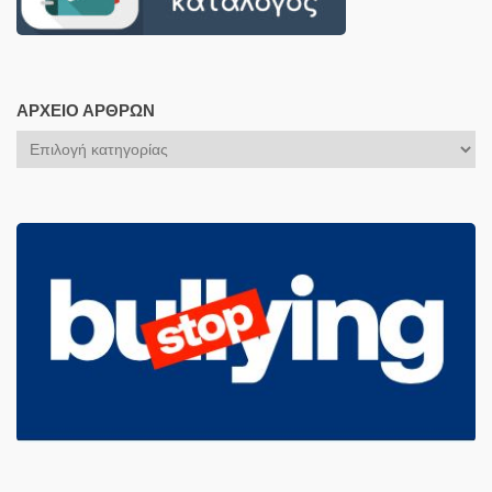
ΑΡΧΕΊΟ ΆΡΘΡΩΝ
Αρχείο
Άρθρων