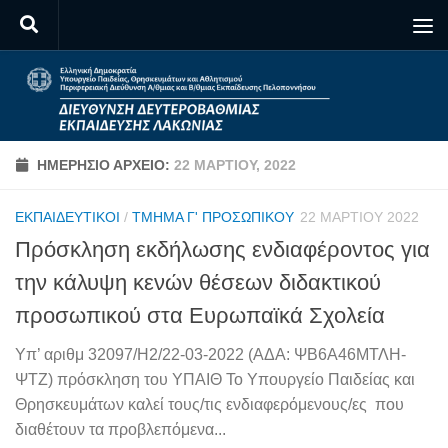
Skip to content
ΗΜΕΡΉΣΙΟ ΑΡΧΕΊΟ:
22 ΜΑΡΤΊΟΥ, 2022
ΕΚΠΑΙΔΕΥΤΙΚΟΊ
/
ΤΜΉΜΑ Γ' ΠΡΟΣΩΠΙΚΟΎ
22 ΜΑΡΤΊΟΥ 2022
Πρόσκληση εκδήλωσης ενδιαφέροντος για
την κάλυψη κενών θέσεων διδακτικού
προσωπικού στα Ευρωπαϊκά Σχολεία
Υπ’ αριθμ 32097/Η2/22-03-2022 (ΑΔΑ: ΨΒ6Α46ΜΤΛΗ-
ΨΤΖ) πρόσκληση του ΥΠΑΙΘ Το Υπουργείο Παιδείας και
Θρησκευμάτων καλεί τους/τις ενδιαφερόμενους/ες που
διαθέτουν τα προβλεπόμενα...