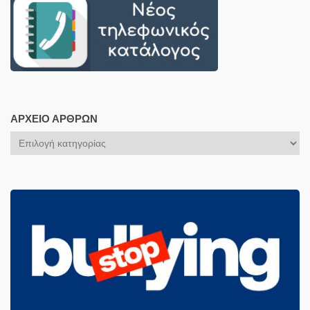
ΑΡΧΕΊΟ ΆΡΘΡΩΝ
Αρχείο
Άρθρων