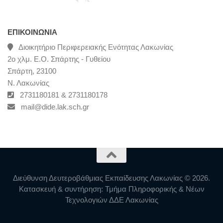
ΕΠΙΚΟΙΝΩΝΊΑ
Διοικητήριο Περιφερειακής Ενότητας Λακωνίας
2ο χλμ. Ε.Ο. Σπάρτης - Γυθείου
Σπάρτη, 23100
Ν. Λακωνίας
2731180181 & 2731180178
mail@dide.lak.sch.gr
Διεύθυνση Δευτεροβάθμιας Εκπαίδευσης Λακωνίας © 2026.
Κατασκευή & συντήρηση: Τμήμα Πληροφορικής & Νέων
Τεχνολογιών ΔΔΕ Λακωνίας