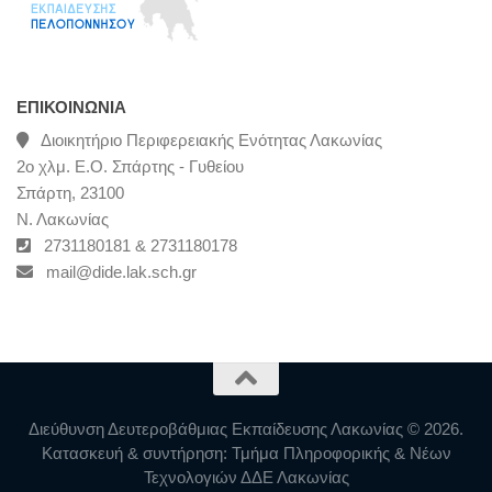
ΕΠΙΚΟΙΝΩΝΊΑ
Διοικητήριο Περιφερειακής Ενότητας Λακωνίας
2ο χλμ. Ε.Ο. Σπάρτης - Γυθείου
Σπάρτη, 23100
Ν. Λακωνίας
2731180181 & 2731180178
mail@dide.lak.sch.gr
Διεύθυνση Δευτεροβάθμιας Εκπαίδευσης Λακωνίας © 2026.
Κατασκευή & συντήρηση: Τμήμα Πληροφορικής & Νέων
Τεχνολογιών ΔΔΕ Λακωνίας