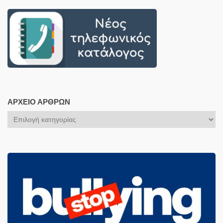
ΑΡΧΕΊΟ ΆΡΘΡΩΝ
Αρχείο
Άρθρων