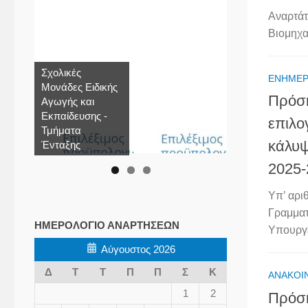
Αναρτάτ
Βιομηχα
Σχολικές
ΕΝΗΜΈ
Μονάδες Ειδικής
Πρόσκ
Αγωγής και
Εκπαίδευσης -
επιλο
Τμήματα
κάλυψ
Ένταξης
2025-
Υπ’ αρι
Γραμματ
ΗΜΕΡΟΛΌΓΙΟ ΑΝΑΡΤΉΣΕΩΝ
Υπουργε
Αύγουστος 2026
Δ
Τ
Τ
Π
Π
Σ
Κ
ΑΝΑΚΟΙ
1
2
Πρόσκ