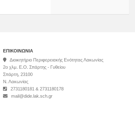
ΕΠΙΚΟΙΝΩΝΊΑ
Διοικητήριο Περιφερειακής Ενότητας Λακωνίας
2ο χλμ. Ε.Ο. Σπάρτης - Γυθείου
Σπάρτη, 23100
Ν. Λακωνίας
2731180181 & 2731180178
mail@dide.lak.sch.gr