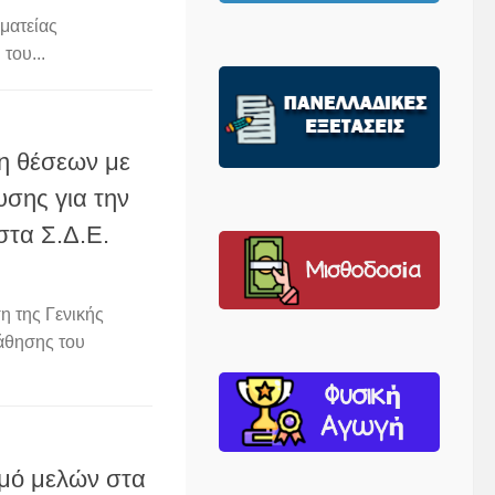
ματείας
του...
η θέσεων με
υσης για την
τα Σ.Δ.Ε.
 της Γενικής
άθησης του
μό μελών στα