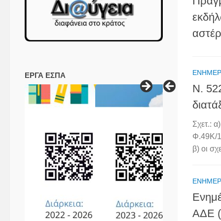
Πραγμ
εκδήλ
αστέρ
ΕΝΗΜΈ
ΕΡΓΑ ΕΣΠΑ
Ν. 52
διατά
Σχετ.: 
Φ.49Κ/1
β) οι σχ
ΕΝΗΜΈ
Ενημέ
ΑΔΕ (