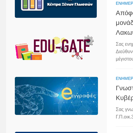
ΕΝΗΜΈ
Απόφα
μονάδ
Λακω
Σας ενη
Διεύθυν
μέγιστο
ΕΝΗΜΈ
Γνωστ
Κυβέ
Σας γνω
Γ.Π.οικ