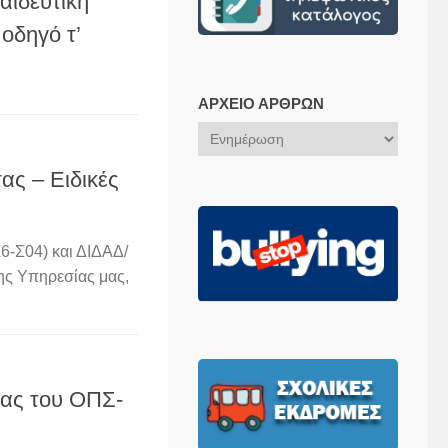
αιδευτική
οδηγό τ’
ΑΡΧΕΊΟ ΆΡΘΡΩΝ
Αρχείο
Άρθρων
ας – Ειδικές
6-Σ04) και ΔΙΔΑΔ/
ης Υπηρεσίας μας,
ίας του ΟΠΣ-