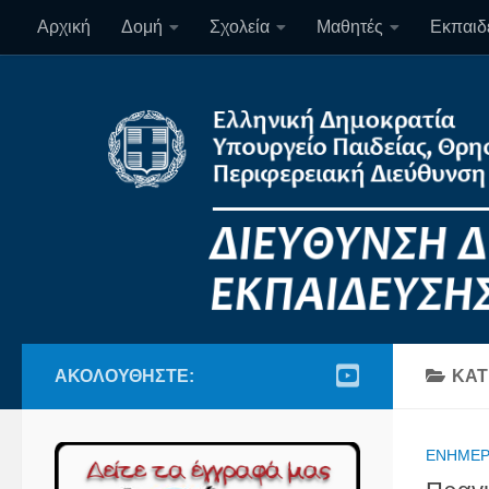
Αρχική
Δομή
Σχολεία
Μαθητές
Εκπαιδε
Skip to content
ΑΚΟΛΟΥΘΉΣΤΕ:
ΚΑΤ
ΕΝΗΜΈ