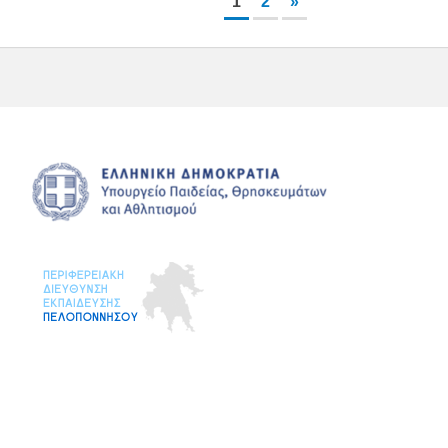
1
2
»