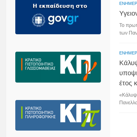
ΕΝΗΜΈ
Υγειο
Το πρωτ
των Παν
ΕΝΗΜΈ
Κάλυψ
υποψη
έτος 
«Κάλυψη
Πανελλαδ