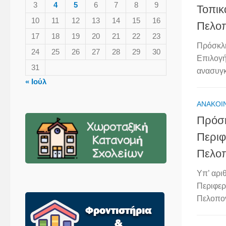
3
4
5
6
7
8
9
Τοπικ
10
11
12
13
14
15
16
Πελο
17
18
19
20
21
22
23
Πρόσκλη
24
25
26
27
28
29
30
Επιλογή
31
ανασυγκ
« Ιούλ
ΑΝΑΚΟΙ
Πρόσκ
Περιφ
Πελο
Υπ’ αρι
Περιφερ
Πελοπον