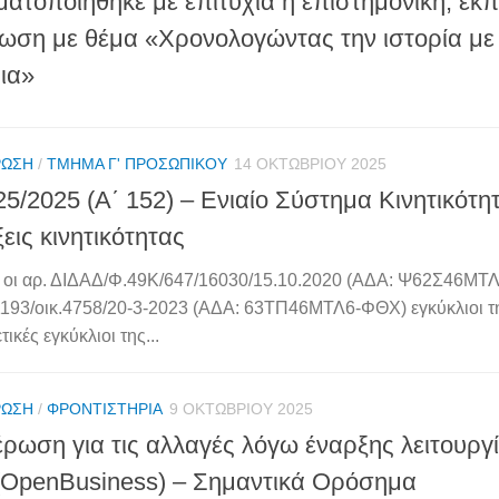
ατοποιήθηκε με επιτυχία η επιστημονική, εκπ
ωση με θέμα «Χρονολογώντας την ιστορία με 
ια»
ΡΩΣΗ
/
ΤΜΉΜΑ Γ' ΠΡΟΣΩΠΙΚΟΎ
14 ΟΚΤΩΒΡΊΟΥ 2025
25/2025 (Α΄ 152) – Ενιαίο Σύστημα Κινητικότητ
ξεις κινητικότητας
α) οι αρ. ΔΙΔΑΔ/Φ.49Κ/647/16030/15.10.2020 (ΑΔΑ: Ψ62Σ46ΜΤΛ
193/οικ.4758/20-3-2023 (ΑΔΑ: 63ΤΠ46ΜΤΛ6-ΦΘΧ) εγκύκλιοι τ
ετικές εγκύκλιοι της...
ΡΩΣΗ
/
ΦΡΟΝΤΙΣΤΉΡΙΑ
9 ΟΚΤΩΒΡΊΟΥ 2025
ρωση για τις αλλαγές λόγω έναρξης λειτουργ
OpenBusiness) – Σημαντικά Ορόσημα