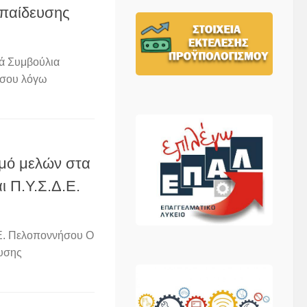
κπαίδευσης
κά Συμβούλια
ήσου λόγω
μό μελών στα
ι Π.Υ.Σ.Δ.Ε.
Ε. Πελοποννήσου Ο
ευσης