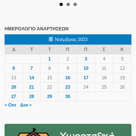
ΗΜΕΡΟΛΌΓΙΟ ΑΝΑΡΤΉΣΕΩΝ
Νοέμβριος 2023
Δ
Τ
Τ
Π
Π
Σ
Κ
1
2
3
4
5
6
7
8
9
10
11
12
13
14
15
16
17
18
19
20
21
22
23
24
25
26
27
28
29
30
« Οκτ
Δεκ »