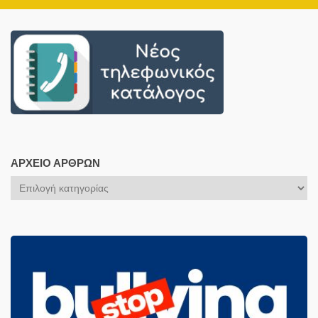
ΑΡΧΕΊΟ ΆΡΘΡΩΝ
Αρχείο
Άρθρων