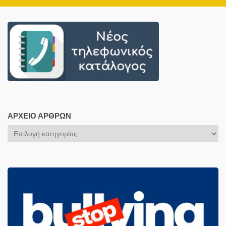
ΑΡΧΕΊΟ ΆΡΘΡΩΝ
Αρχείο
Άρθρων