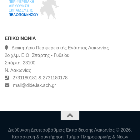
ΕΠΙΚΟΙΝΩΝΊΑ
Διοικητήριο Περιφερειακής Ενότητας Λακωνίας
2ο χλμ. Ε.Ο. Σπάρτης - Γυθείου
Σπάρτη, 23100
Ν. Λακωνίας
2731180181 & 2731180178
mail@dide.lak.sch.gr
Διεύθυνση Δευτεροβάθμιας Εκπαίδευσης Λακωνίας © 2026.
Κατασκευή & συντήρηση: Τμήμα Πληροφορικής & Νέων