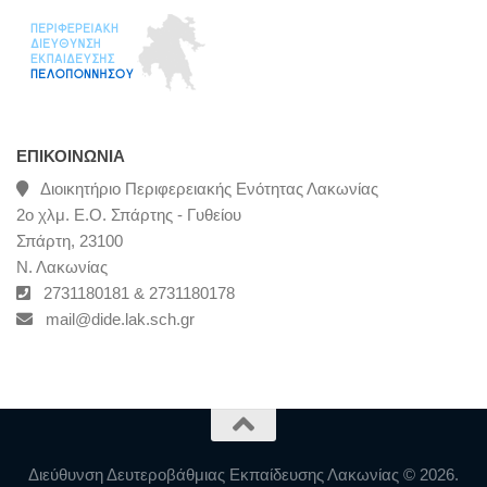
ΕΠΙΚΟΙΝΩΝΊΑ
Διοικητήριο Περιφερειακής Ενότητας Λακωνίας
2ο χλμ. Ε.Ο. Σπάρτης - Γυθείου
Σπάρτη, 23100
Ν. Λακωνίας
2731180181 & 2731180178
mail@dide.lak.sch.gr
Διεύθυνση Δευτεροβάθμιας Εκπαίδευσης Λακωνίας © 2026.