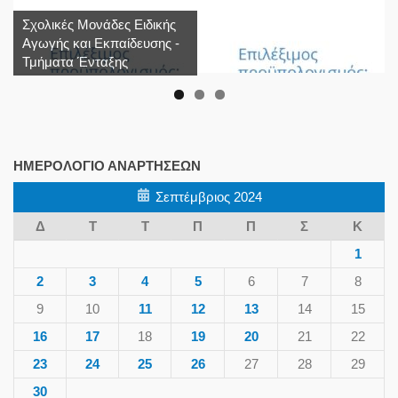
Σχολικές Μονάδες Ειδικής
Αγωγής και Εκπαίδευσης -
Τμήματα Ένταξης
ΗΜΕΡΟΛΌΓΙΟ ΑΝΑΡΤΉΣΕΩΝ
Σεπτέμβριος 2024
Δ
Τ
Τ
Π
Π
Σ
Κ
1
2
3
4
5
6
7
8
9
10
11
12
13
14
15
16
17
18
19
20
21
22
23
24
25
26
27
28
29
30