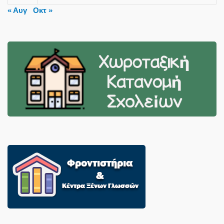
« Αυγ
Οκτ »