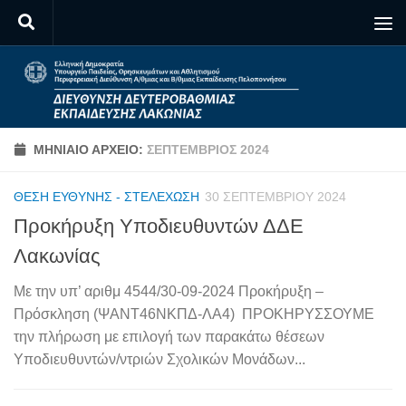
Skip to content
ΜΗΝΙΑΊΟ ΑΡΧΕΊΟ:
ΣΕΠΤΈΜΒΡΙΟΣ 2024
ΘΈΣΗ ΕΥΘΎΝΗΣ - ΣΤΕΛΈΧΩΣΗ
30 ΣΕΠΤΕΜΒΡΊΟΥ 2024
Προκήρυξη Υποδιευθυντών ΔΔΕ
Λακωνίας
Με την υπ’ αριθμ 4544/30-09-2024 Προκήρυξη –
Πρόσκληση (ΨΑΝΤ46ΝΚΠΔ-ΛΑ4) ΠΡΟΚΗΡΥΣΣΟΥΜΕ
την πλήρωση με επιλογή των παρακάτω θέσεων
Υποδιευθυντών/ντριών Σχολικών Μονάδων...