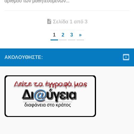
αριθμού των μαθητευόμενων...
Σελίδα 1 από 3
1
2
3
»
ΑΚΟΛΟΥΘΉΣΤΕ: