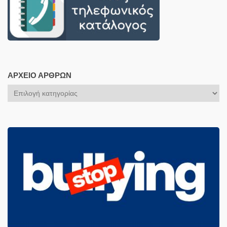
ΑΡΧΕΊΟ ΆΡΘΡΩΝ
Αρχείο
Άρθρων