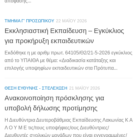
απόφασης...
ΤΜΉΜΑ Γ' ΠΡΟΣΩΠΙΚΟΎ
22 ΜΑΪ́ΟΥ 2026
Εκκλησιαστική Εκπαίδευση – Εγκύκλιος
για προκήρυξη εκπαιδευτικών
Εκδόθηκε η με αριθμ πρωτ. 64105/Θ2/21-5-2026 εγκύκλιος
από το ΥΠΑΙΘΑ με θέμα: «Διαδικασία κατάταξης και
επιλογής υποψηφίων εκπαιδευτικών στα Πρότυπα...
ΘΈΣΗ ΕΥΘΎΝΗΣ - ΣΤΕΛΈΧΩΣΗ
21 ΜΑΪ́ΟΥ 2026
Ανακοινοποίηση πρόσκλησης για
υποβολή δήλωσης προτίμησης
Η Διευθύντρια Δευτεροβάθμιας Εκπαίδευσης Λακωνίας Κ Α
Λ Ο Υ Μ Ε τις/τους υποψήφιες/ους Διευθύντριες/
Διευθυντές σχολικών μονάδων που είναι εγγεγραμμένες/