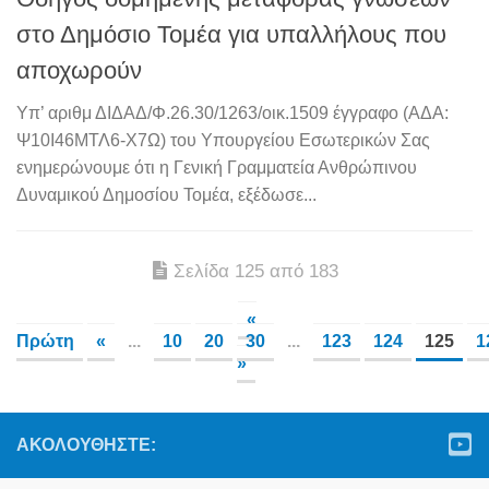
στο Δημόσιο Τομέα για υπαλλήλους που
αποχωρούν
Υπ’ αριθμ ΔΙΔΑΔ/Φ.26.30/1263/οικ.1509 έγγραφο (ΑΔΑ:
Ψ10Ι46ΜΤΛ6-Χ7Ω) του Υπουργείου Εσωτερικών Σας
ενημερώνουμε ότι η Γενική Γραμματεία Ανθρώπινου
Δυναμικού Δημοσίου Τομέα, εξέδωσε...
Σελίδα 125 από 183
«
Πρώτη
«
...
10
20
30
...
123
124
125
1
»
ΑΚΟΛΟΥΘΉΣΤΕ: