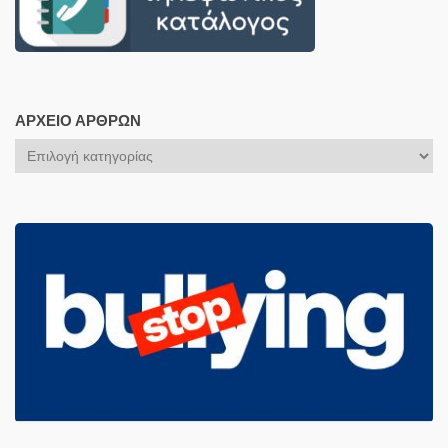
ΑΡΧΕΊΟ ΆΡΘΡΩΝ
Αρχείο
Άρθρων