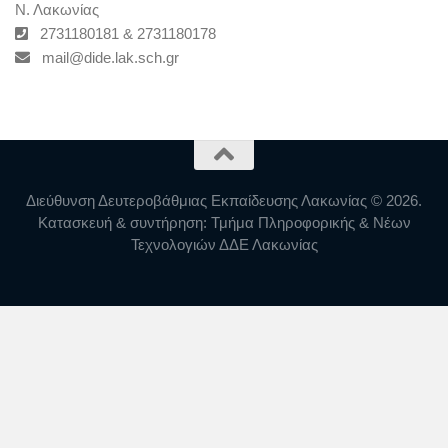
Ν. Λακωνίας
2731180181 & 2731180178
mail@dide.lak.sch.gr
Διεύθυνση Δευτεροβάθμιας Εκπαίδευσης Λακωνίας © 2026.
Κατασκευή & συντήρηση: Τμήμα Πληροφορικής & Νέων
Τεχνολογιών ΔΔΕ Λακωνίας