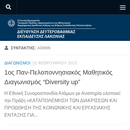
Skip to content
ΣΥΝΤΆΚΤΗΣ:
ADMIN
ΔΙΑΓΩΝΙΣΜΟΊ
10 ΦΕΒΡΟΥΑΡΊΟΥ 2023
1ος Παν-Πελοποννησιακός Μαθητικός
Διαγωνισμός “Diversity up”
Η Εθνική Συνομοσπονδία Ατόμων με Αναπηρία υλοποιεί
την Πράξη «ΚΑΤΑΠΟΛΕΜΗΣΗ ΤΩΝ ΔΙΑΚΡΙΣΕΩΝ ΚΑΙ
ΠΡΟΩΘΗΣΗ ΤΗΣ ΚΟΙΝΩΝΙΚΗΣ ΚΑΙ ΕΡΓΑΣΙΑΚΗΣ
ΕΝΤΑΞΗΣ ΓΙΑ...