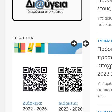
Πρόσκ
έτους
Υπ’ αρι
που κατ
ΕΡΓΑ ΕΣΠΑ
ΤΜΉΜΑ 
Πρόσκ
προσω
υποχρ
2023-
Υπ’ αρι
εκπαιδε
και...