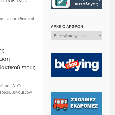
διδακτικού
ι oι εκπαιδευτικοί
ΑΡΧΕΊΟ ΆΡΘΡΩΝ
Αρχείο
Άρθρων
ης
ρωση
δακτικού έτους
νται: Α. Οι
περιλαμβανομένων