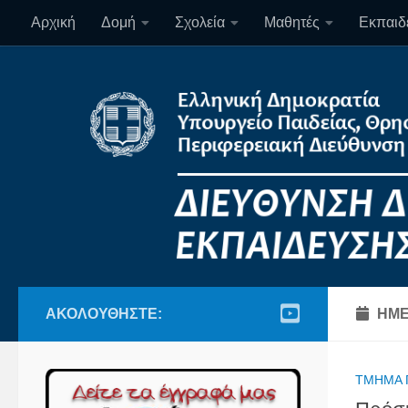
Αρχική
Δομή
Σχολεία
Μαθητές
Εκπαιδε
Skip to content
ΑΚΟΛΟΥΘΉΣΤΕ:
ΗΜΕ
ΤΜΉΜΑ 