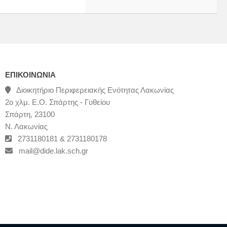
ΕΠΙΚΟΙΝΩΝΊΑ
Διοικητήριο Περιφερειακής Ενότητας Λακωνίας
2ο χλμ. Ε.Ο. Σπάρτης - Γυθείου
Σπάρτη, 23100
Ν. Λακωνίας
2731180181 & 2731180178
mail@dide.lak.sch.gr