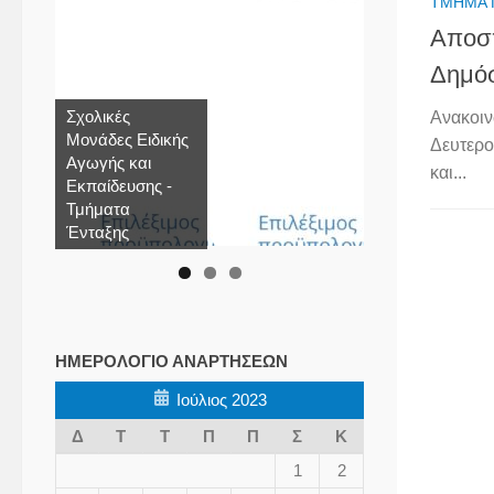
ΤΜΉΜΑ 
Αποσπ
Δημόσ
Σχολικές
Ανακοιν
Μονάδες Ειδικής
Δευτερο
Αγωγής και
και...
Εκπαίδευσης -
Τμήματα
Ένταξης
ΗΜΕΡΟΛΌΓΙΟ ΑΝΑΡΤΉΣΕΩΝ
Ιούλιος 2023
Δ
Τ
Τ
Π
Π
Σ
Κ
1
2