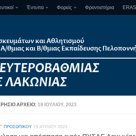
υτικοί
Έντυπα
Φορείς
Φροντιστήρια
ERA
ΡΉΣΙΟ ΑΡΧΕΊΟ:
19 ΙΟΥΛΊΟΥ, 2023
Γ' ΠΡΟΣΩΠΙΚΟΎ
19 ΙΟΥΛΊΟΥ 2023