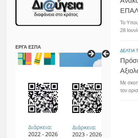
Ανακο
ΕΠΑΛ
Το Υπου
28 Ιουνί
ΕΡΓΑ ΕΣΠΑ
ΔΕΛΤΊΑ 
Πρόσκ
Αξιολ
Με σκοπ
τον ορι