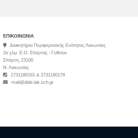
ΕΠΙΚΟΙΝΩΝΊΑ
Διοικητήριο Περιφερειακής Ενότητας Λακωνίας
2ο χλμ. Ε.Ο. Σπάρτης - Γυθείου
Σπάρτη, 23100
Ν. Λακωνίας
2731180181 & 2731180178
mail@dide.lak.sch.gr