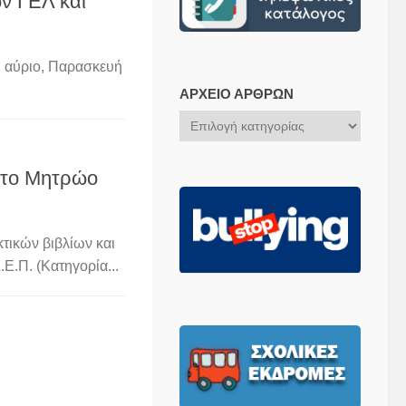
ν ΓΕΛ και
ι αύριο, Παρασκευή
ΑΡΧΕΊΟ ΆΡΘΡΩΝ
Αρχείο
Άρθρων
στο Μητρώο
τικών βιβλίων και
Ε.Π. (Κατηγορία...