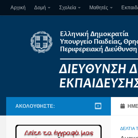
Αρχική
Δομή
Σχολεία
Μαθητές
Εκπαιδε
Skip to content
ΑΚΟΛΟΥΘΉΣΤΕ:
ΗΜΕ
ΔΕΛΤΊΑ 