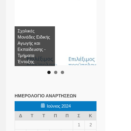
Σχολικές
Μονάδες Ειδικής
Αγωγής και
Εκπαίδευσης -
Τμήματα
Ένταξης
ΗΜΕΡΟΛΌΓΙΟ ΑΝΑΡΤΉΣΕΩΝ
Ιούνιος 2024
Δ
Τ
Τ
Π
Π
Σ
Κ
1
2