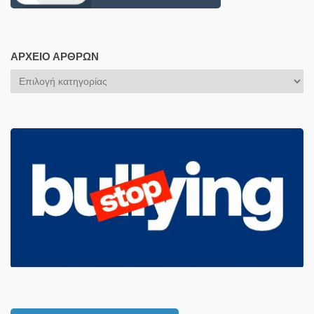
ΑΡΧΕΊΟ ΆΡΘΡΩΝ
Αρχείο
Άρθρων