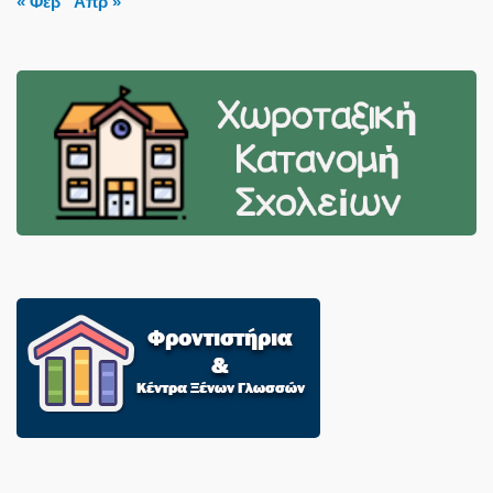
« Φεβ
Απρ »