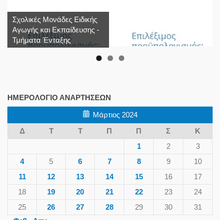
Σχολικές Μονάδες Ειδικής
Αγωγής και Εκπαίδευσης -
Τμήματα Ένταξης
ΗΜΕΡΟΛΌΓΙΟ ΑΝΑΡΤΉΣΕΩΝ
Μάρτιος 2024
Δ
Τ
Τ
Π
Π
Σ
Κ
1
2
3
4
5
6
7
8
9
10
11
12
13
14
15
16
17
18
19
20
21
22
23
24
25
26
27
28
29
30
31