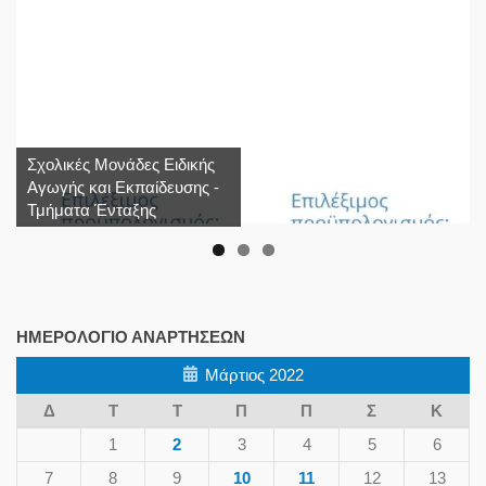
Σχολικές Μονάδες Ειδικής
Αγωγής και Εκπαίδευσης -
Τμήματα Ένταξης
ΗΜΕΡΟΛΌΓΙΟ ΑΝΑΡΤΉΣΕΩΝ
Μάρτιος 2022
Δ
Τ
Τ
Π
Π
Σ
Κ
1
2
3
4
5
6
7
8
9
10
11
12
13