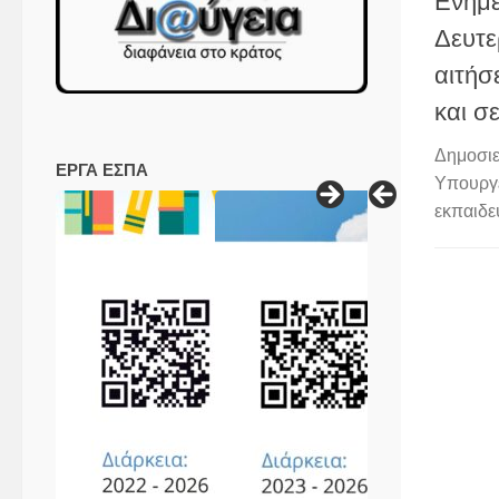
Ενημέ
Δευτε
αιτή
και σ
Δημοσιε
ΕΡΓΑ ΕΣΠΑ
Υπουργε
εκπαιδε