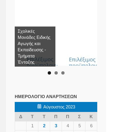
Σχολικές
Μονάδες Ειδικής
Αγωγής και
Εκπαίδευσης -
Τμήματα
Ένταξης
ΗΜΕΡΟΛΌΓΙΟ ΑΝΑΡΤΉΣΕΩΝ
Αύγουστος 2023
Δ
Τ
Τ
Π
Π
Σ
Κ
1
2
3
4
5
6