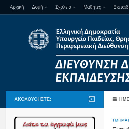
Αρχική
Δομή
Σχολεία
Μαθητές
Εκπαιδε
Skip to content
ΑΚΟΛΟΥΘΉΣΤΕ:
ΗΜΕ
ΤΜΉΜΑ 