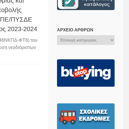
μιας και
ποβολής
ΣΠΕ/ΠΥΣΔΕ
τος 2023-2024
ΑΡΧΕΊΟ ΆΡΘΡΩΝ
Αρχείο
ΣΔ46ΝΚΠΔ-ΦΤ6) του
Άρθρων
ρωση νεοδιόριστων