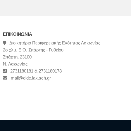
ΕΠΙΚΟΙΝΩΝΊΑ
Διοικητήριο Περιφερειακής Ενότητας Λακωνίας
2ο χλμ. Ε.Ο. Σπάρτης - Γυθείου
Σπάρτη, 23100
Ν. Λακωνίας
2731180181 & 2731180178
mail@dide.lak.sch.gr