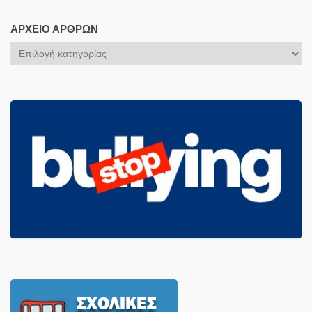
ΑΡΧΕΊΟ ΆΡΘΡΩΝ
Αρχείο
Άρθρων