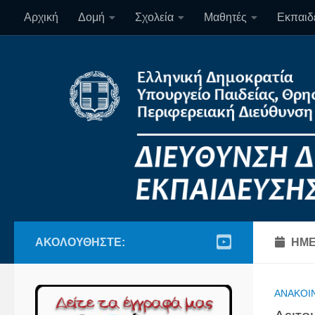
Αρχική
Δομή
Σχολεία
Μαθητές
Εκπαιδε
Skip to content
ΑΚΟΛΟΥΘΉΣΤΕ:
ΗΜΕ
ΑΝΑΚΟΙ