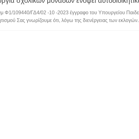
υργία σχολικών μονάδων ενόψει αυτοδιοικητι
θμ Φ1/109440/ΓΔ4/02 -10 -2023 έγγραφο του Υπουργείου Παιδ
ητισμού Σας γνωρίζουμε ότι, λόγω της διενέργειας των εκλογών..