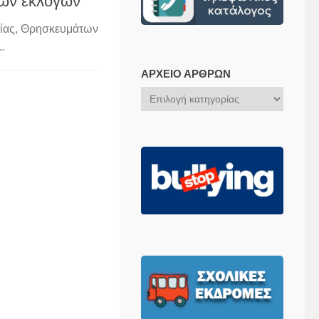
κών εκλογών
είας, Θρησκευμάτων
.
ΑΡΧΕΊΟ ΆΡΘΡΩΝ
Αρχείο
Άρθρων