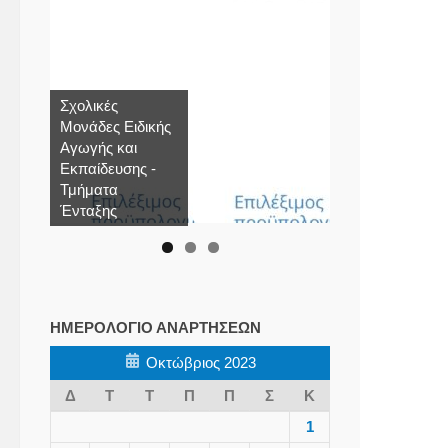
Σχολικές
Μονάδες Ειδικής
Αγωγής και
Εκπαίδευσης -
Τμήματα
Ένταξης
ΗΜΕΡΟΛΌΓΙΟ ΑΝΑΡΤΉΣΕΩΝ
Οκτώβριος 2023
Δ
Τ
Τ
Π
Π
Σ
Κ
1