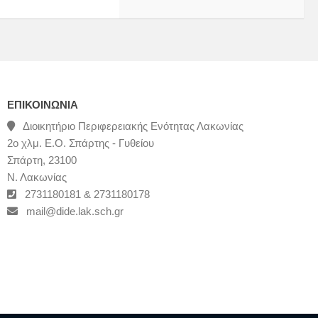
ΕΠΙΚΟΙΝΩΝΊΑ
Διοικητήριο Περιφερειακής Ενότητας Λακωνίας
2ο χλμ. Ε.Ο. Σπάρτης - Γυθείου
Σπάρτη, 23100
Ν. Λακωνίας
2731180181 & 2731180178
mail@dide.lak.sch.gr