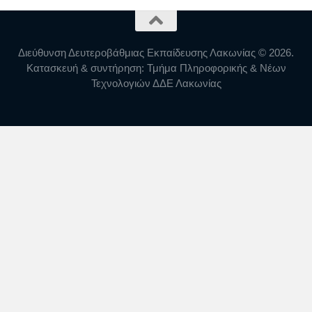
Διεύθυνση Δευτεροβάθμιας Εκπαίδευσης Λακωνίας © 2026.
Κατασκευή & συντήρηση: Τμήμα Πληροφορικής & Νέων
Τεχνολογιών ΔΔΕ Λακωνίας