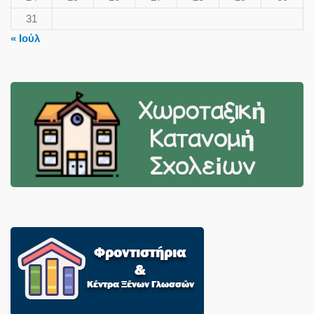
31
« Ιούλ