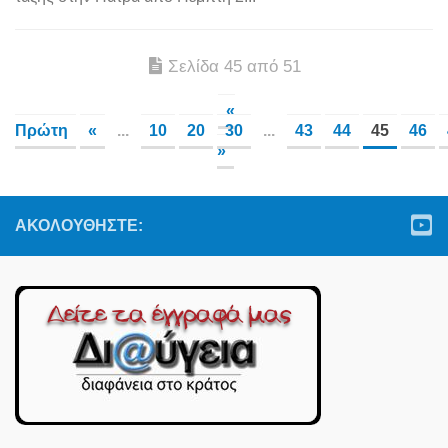
Σελίδα 45 από 51
«
Πρώτη
«
...
10
20
30
...
43
44
45
46
»
ΑΚΟΛΟΥΘΉΣΤΕ: