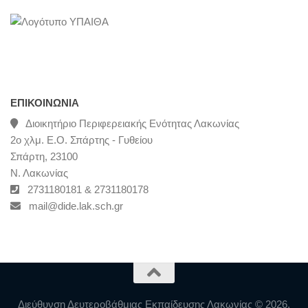
ΕΠΙΚΟΙΝΩΝΊΑ
Διοικητήριο Περιφερειακής Ενότητας Λακωνίας
2ο χλμ. Ε.Ο. Σπάρτης - Γυθείου
Σπάρτη, 23100
Ν. Λακωνίας
2731180181 & 2731180178
mail@dide.lak.sch.gr
Διεύθυνση Δευτεροβάθμιας Εκπαίδευσης Λακωνίας © 2026.