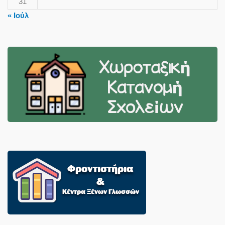
31
« Ιούλ