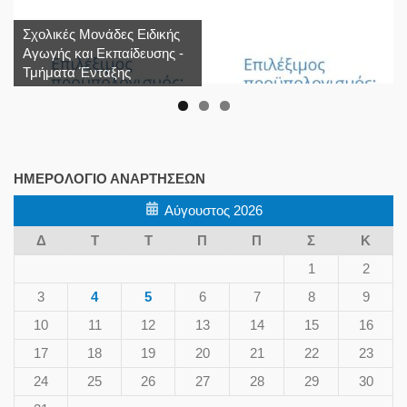
Σχολικές Μονάδες Ειδικής
Αγωγής και Εκπαίδευσης -
Τμήματα Ένταξης
ΗΜΕΡΟΛΌΓΙΟ ΑΝΑΡΤΉΣΕΩΝ
Αύγουστος 2026
Δ
Τ
Τ
Π
Π
Σ
Κ
1
2
3
4
5
6
7
8
9
10
11
12
13
14
15
16
17
18
19
20
21
22
23
24
25
26
27
28
29
30