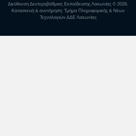
Διεύθυνση Δευτεροβάθμιας Εκπαίδευσης Λακωνίας © 2026.
Κατασκευή & συντήρηση: Τμήμα Πληροφορικής & Νέων
Τεχνολογιών ΔΔΕ Λακωνίας