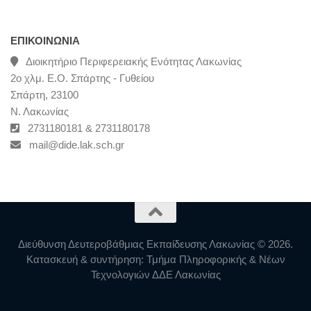
ΕΠΙΚΟΙΝΩΝΊΑ
Διοικητήριο Περιφερειακής Ενότητας Λακωνίας
2ο χλμ. Ε.Ο. Σπάρτης - Γυθείου
Σπάρτη, 23100
Ν. Λακωνίας
2731180181 & 2731180178
mail@dide.lak.sch.gr
Διεύθυνση Δευτεροβάθμιας Εκπαίδευσης Λακωνίας © 2026.
Κατασκευή & συντήρηση: Τμήμα Πληροφορικής & Νέων
Τεχνολογιών ΔΔΕ Λακωνίας