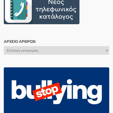
ΑΡΧΕΊΟ ΆΡΘΡΩΝ
Αρχείο
Άρθρων