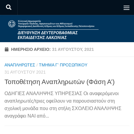
Skip to content
ΗΜΕΡΉΣΙΟ ΑΡΧΕΊΟ:
31 ΑΥΓΟΎΣΤΟΥ, 2021
ΑΝΑΠΛΗΡΩΤΈΣ
/
ΤΜΉΜΑ Γ' ΠΡΟΣΩΠΙΚΟΎ
31 ΑΥΓΟΎΣΤΟΥ 2021
Τοποθέτηση Αναπληρωτών (Φάση Α’)
ΟΔΗΓΙΕΣ ΑΝΑΛΗΨΗΣ ΥΠΗΡΕΣΙΑΣ Οι αναφερόμενοι
αναπληρωτές/τριες οφείλουν να παρουσιαστούν στη
σχολική μονάδα που στη στήλη ΣΧΟΛΕΙΟ ΑΝΑΛΗΨΗΣ
αναγράφει ΝΑΙ από...