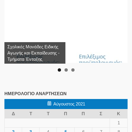
Σχολικές Μονάδες Ειδικής
Αγωγής και Εκπαίδευσης -
Τμήματα Ένταξης
ΗΜΕΡΟΛΌΓΙΟ ΑΝΑΡΤΉΣΕΩΝ
Αύγουστος 2021
Δ
Τ
Τ
Π
Π
Σ
Κ
1
2
3
4
5
6
7
8