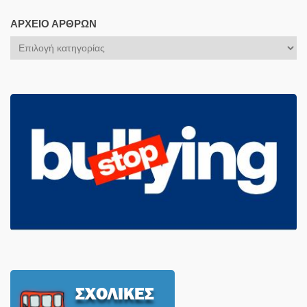
ΑΡΧΕΊΟ ΆΡΘΡΩΝ
Αρχείο
Άρθρων