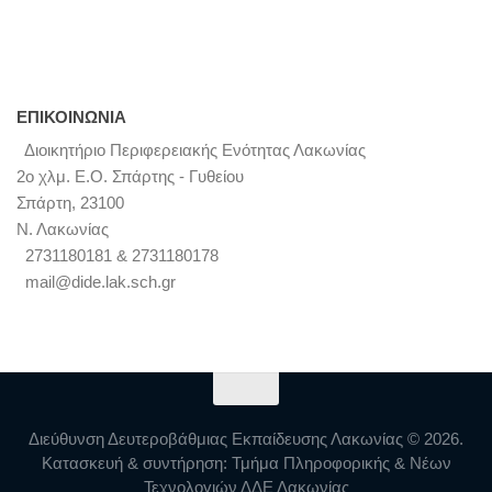
ΕΠΙΚΟΙΝΩΝΊΑ
Διοικητήριο Περιφερειακής Ενότητας Λακωνίας
2ο χλμ. Ε.Ο. Σπάρτης - Γυθείου
Σπάρτη, 23100
Ν. Λακωνίας
2731180181 & 2731180178
mail@dide.lak.sch.gr
Διεύθυνση Δευτεροβάθμιας Εκπαίδευσης Λακωνίας © 2026.
Κατασκευή & συντήρηση: Τμήμα Πληροφορικής & Νέων
Τεχνολογιών ΔΔΕ Λακωνίας