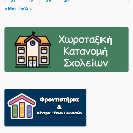
27
28
29
30
« Μάι
Ιούλ »