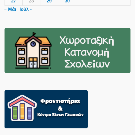
27
28
29
30
« Μάι
Ιούλ »