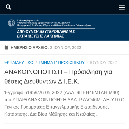
Skip to content
ΗΜΕΡΉΣΙΟ ΑΡΧΕΊΟ:
2 ΙΟΥΝΊΟΥ, 2022
ΕΚΠΑΙΔΕΥΤΙΚΟΊ
/
ΤΜΉΜΑ Γ' ΠΡΟΣΩΠΙΚΟΎ
2 ΙΟΥΝΊΟΥ 2022
ΑΝΑΚΟΙΝΟΠΟΙΗΣΗ – Πρόσκληση για
θέσεις Διευθυντών Δ.Ι.Ε.Κ.
Έγγραφο 61959/26-05-2022 (ΑΔΑ: 9ΠΕΗ46ΜΤΛΗ-Μ40)
του ΥΠΑΙΘ ΑΝΑΚΟΙΝΠΟΙΗΣΗ ΑΔΑ: Ρ7ΑΟ46ΜΤΛΗ-ΥΤ0 Ο
Γενικός Γραμματέας Επαγγελματικής Εκπαίδευσης,
Κατάρτισης, Δια Βίου Μάθησης και Νεολαίας ...