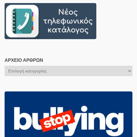
ΑΡΧΕΊΟ ΆΡΘΡΩΝ
Αρχείο
Άρθρων