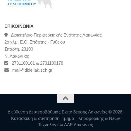
ΕΠΙΚΟΙΝΩΝΊΑ
Διοικητήριο Περιφερειακής Ενότητας Λακωνίας
2ο χλμ. Ε.Ο. Σπάρτης - Γυθείου
Σπάρτη, 23100
Ν. Λακωνίας
2731180181 & 2731180178
mail@dide.lak.sch.gr
Διεύθυνση Δευτεροβάθμιας Εκπαίδευσης Λακωνίας © 2026.
Κατασκευή & συντήρηση: Τμήμα Πληροφορικής & Νέων
Τεχνολογιών ΔΔΕ Λακωνίας