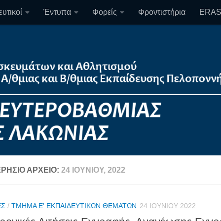
υτικοί
Έντυπα
Φορείς
Φροντιστήρια
ERA
ΡΉΣΙΟ ΑΡΧΕΊΟ:
24 ΙΟΥΝΊΟΥ, 2022
ΈΣ
/
ΤΜΉΜΑ Ε' ΕΚΠΑΙΔΕΥΤΙΚΏΝ ΘΕΜΆΤΩΝ
24 ΙΟΥΝΊΟΥ 2022