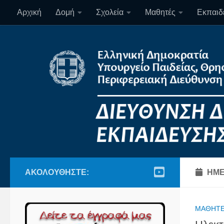
Αρχική
Δομή
Σχολεία
Μαθητές
Εκπαιδε
Skip to content
ΑΚΟΛΟΥΘΉΣΤΕ:
ΗΜΕ
ΜΑΘΗΤ