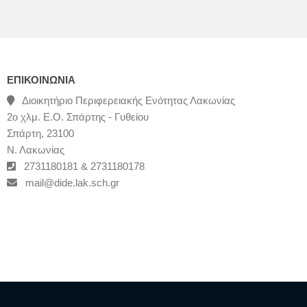
ΕΠΙΚΟΙΝΩΝΊΑ
Διοικητήριο Περιφερειακής Ενότητας Λακωνίας
2ο χλμ. Ε.Ο. Σπάρτης - Γυθείου
Σπάρτη, 23100
Ν. Λακωνίας
2731180181 & 2731180178
mail@dide.lak.sch.gr