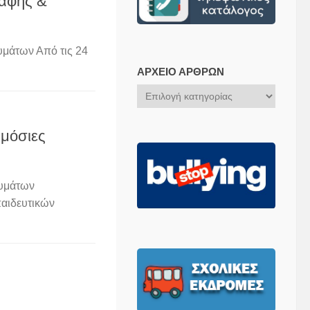
ραφής &
υμάτων Από τις 24
ΑΡΧΕΊΟ ΆΡΘΡΩΝ
Αρχείο
Άρθρων
ημόσιες
ευμάτων
αιδευτικών