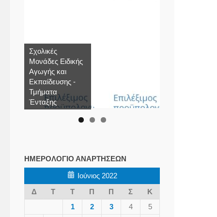
Σχολικές
Μονάδες Ειδικής
Αγωγής και
Εκπαίδευσης -
Τμήματα
Ένταξης
ΗΜΕΡΟΛΌΓΙΟ ΑΝΑΡΤΉΣΕΩΝ
Ιούνιος 2022
Δ
Τ
Τ
Π
Π
Σ
Κ
1
2
3
4
5