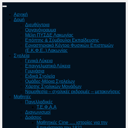
Skip
to
Αρχική
content
Δομή
Διευθύντρια
Οργανόγραμμα
Μέλη ΠΥΣΔΕ Λακωνίας
Επόπτης & Σύμβουλοι Εκπαίδευσης
Εργαστηριακό Κέντρο Φυσικών Επιστημών
(Ε.Κ.Φ.Ε..) Λακωνίας
Σχολεία
Γενικά Λύκεια
Επαγγελματικά Λύκεια
Γυμνάσια
Ειδικά Σχολεία
Ομάδες-Μόρια Σχολείων
Χάρτης Σχολικών Μονάδων
Νομοθεσία – σχολικές εκδρομές – μετακινήσεις
Μαθητές
Πανελλαδικές
Τ.Ε.Φ.Α.Α
Διαγωνισμοί
Δράσεις
Μαθητικές Cine …. ιστορίες για την
Επανάσταση του 1821