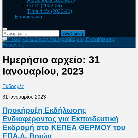
AI2Schools (2024-27)
G.I.G. (2022-24)
TIme 4 c’s (2020-21)
Επικοινωνία
Αναζήτηση
για:
Ημερήσιο αρχείο:
31
Ιανουαρίου, 2023
Εκδρομές
31 Ιανουαρίου 2023
Προκήρυξη Εκδήλωσης
Ενδιαφέροντος για Εκπαιδευτική
Εκδρομή στο ΚΕΠΕΑ ΘΕΡΜΟΥ του
ΕΠΑ.Λ. Βοιών