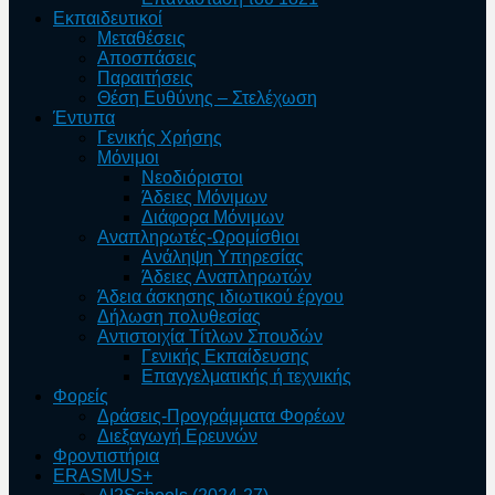
Εκπαιδευτικοί
Μεταθέσεις
Αποσπάσεις
Παραιτήσεις
Θέση Ευθύνης – Στελέχωση
Έντυπα
Γενικής Χρήσης
Μόνιμοι
Νεοδιόριστοι
Άδειες Μόνιμων
Διάφορα Μόνιμων
Αναπληρωτές-Ωρομίσθιοι
Ανάληψη Υπηρεσίας
Άδειες Αναπληρωτών
Άδεια άσκησης ιδιωτικού έργου
Δήλωση πολυθεσίας
Αντιστοιχία Τίτλων Σπουδών
Γενικής Εκπαίδευσης
Επαγγελματικής ή τεχνικής
Φορείς
Δράσεις-Προγράμματα Φορέων
Διεξαγωγή Ερευνών
Φροντιστήρια
ERASMUS+