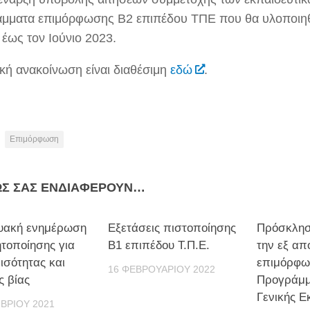
μματα επιμόρφωσης Β2 επιπέδου ΤΠΕ που θα υλοποιη
 έως τον Ιούνιο 2023.
ική ανακοίνωση είναι διαθέσιμη
εδώ
.
Επιμόρφωση
ΩΣ ΣΑΣ ΕΝΔΙΑΦΈΡΟΥΝ…
τυακή ενημέρωση
Εξετάσεις πιστοποίησης
Πρόσκλησ
ητοποίησης για
Β1 επιπέδου Τ.Π.Ε.
την εξ α
ισότητας και
επιμόρφω
16 ΦΕΒΡΟΥΑΡΊΟΥ 2022
ς βίας
Προγράμμ
Γενικής Ε
ΒΡΊΟΥ 2021