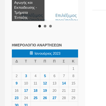
Αγωγής και
Εκπαίδευσης -
Τμήματα
Ένταξης
ΗΜΕΡΟΛΌΓΙΟ ΑΝΑΡΤΉΣΕΩΝ
Ιανουάριος 2023
Δ
Τ
Τ
Π
Π
Σ
Κ
1
2
3
4
5
6
7
8
9
10
11
12
13
14
15
16
17
18
19
20
21
22
23
24
25
26
27
28
29
30
31