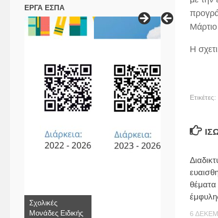
ΕΡΓΑ ΕΣΠΑ
προγρά
Μάρτιο
Η σχετ
Ετικέτες:
ΊΣ
Διαδικ
ευαισθ
θέματα 
έμφυλη
Σχολικές
Μονάδες Ειδικής
6 ΔΕΚΕΜ