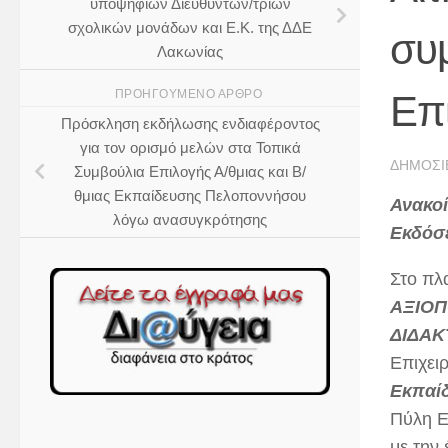
υποψηφίων Διευθυντών/τριών
σχολικών μονάδων και Ε.Κ. της ΔΔΕ
συ
Λακωνίας
ΠΡΟΗΓΟΎΜΕΝΟ ΆΡΘΡΟ
Επ
Πρόσκληση εκδήλωσης ενδιαφέροντος
για τον ορισμό μελών στα Τοπικά
ΔΗΜΟΣΙ
Συμβούλια Επιλογής Α/θμιας και Β/
θμιας Εκπαίδευσης Πελοποννήσου
Ανακοί
λόγω ανασυγκρότησης
Εκδόσ
Στο πλ
ΑΞΙΟΠ
ΔΙΔΑΚ
Επιχει
Εκπαίδ
Πύλη Ε
με την