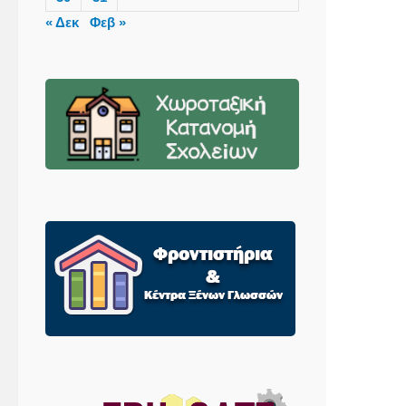
« Δεκ
Φεβ »