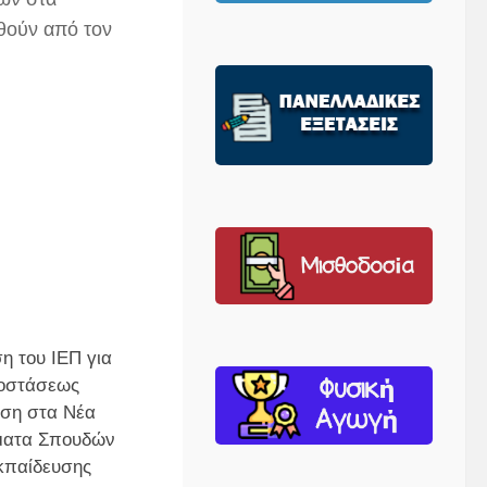
θούν από τον
η του ΙΕΠ για
ποστάσεως
ση στα Νέα
ατα Σπουδών
κπαίδευσης