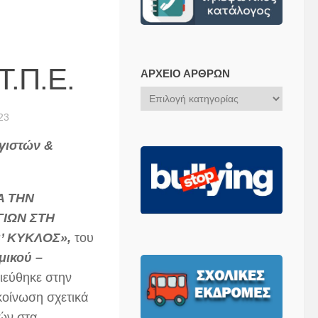
Τ.Π.Ε.
ΑΡΧΕΊΟ ΆΡΘΡΩΝ
Αρχείο
Άρθρων
23
ογιστών &
Α ΤΗΝ
ΙΩΝ ΣΤΗ
B’ ΚΥΚΛΟΣ»,
του
μικού –
ιεύθηκε στην
κοίνωση σχετικά
ών στα