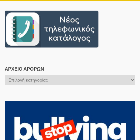
ΑΡΧΕΊΟ ΆΡΘΡΩΝ
Αρχείο
Άρθρων