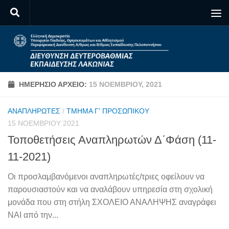
Skip to content
ΗΜΕΡΉΣΙΟ ΑΡΧΕΊΟ:
15 ΝΟΕΜΒΡΊΟΥ, 2021
ΑΝΑΠΛΗΡΩΤΈΣ
/
ΤΜΉΜΑ Γ' ΠΡΟΣΩΠΙΚΟΎ
15 ΝΟΕΜΒΡΊΟΥ 2021
Τοποθετήσεις Αναπληρωτών Δ΄Φάση (11-
11-2021)
Οι προσλαμβανόμενοι αναπληρωτές/τριες οφείλουν να
παρουσιαστούν και να αναλάβουν υπηρεσία στη σχολική
μονάδα που στη στήλη ΣΧΟΛΕΙΟ ΑΝΑΛΗΨΗΣ αναγράφει
ΝΑΙ από την...