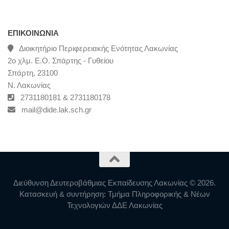
ΕΠΙΚΟΙΝΩΝΊΑ
Διοικητήριο Περιφερειακής Ενότητας Λακωνίας
2ο χλμ. Ε.Ο. Σπάρτης - Γυθείου
Σπάρτη, 23100
Ν. Λακωνίας
2731180181 & 2731180178
mail@dide.lak.sch.gr
Διεύθυνση Δευτεροβάθμιας Εκπαίδευσης Λακωνίας © 2026.
Κατασκευή & συντήρηση: Τμήμα Πληροφορικής & Νέων
Τεχνολογιών ΔΔΕ Λακωνίας