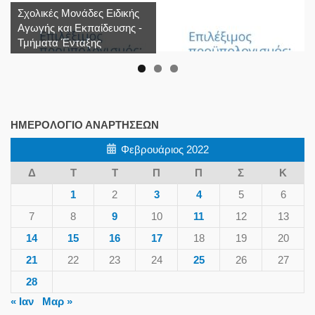
Σχολικές Μονάδες Ειδικής
Αγωγής και Εκπαίδευσης -
Τμήματα Ένταξης
ΗΜΕΡΟΛΌΓΙΟ ΑΝΑΡΤΉΣΕΩΝ
Φεβρουάριος 2022
Δ
Τ
Τ
Π
Π
Σ
Κ
1
2
3
4
5
6
7
8
9
10
11
12
13
14
15
16
17
18
19
20
21
22
23
24
25
26
27
28
« Ιαν
Μαρ »