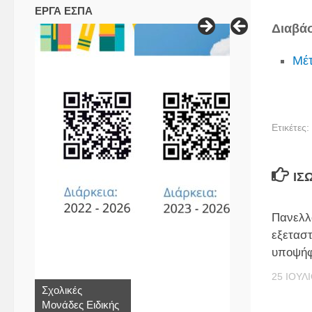
ΕΡΓΑ ΕΣΠΑ
Διαβάσ
Μέτ
Ετικέτες:
ΊΣ
Πανελλ
εξεταστ
υποψήφ
25 ΙΟΥΛ
Σχολικές
Μονάδες Ειδικής