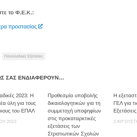
τε το Φ.Ε.Κ.:
ρα προστασίας
Πανελλαδικές Εξετάσεις
ΩΣ ΣΑΣ ΕΝΔΙΑΦΈΡΟΥΝ…
αδικές 2023: Η
Προθεσμία υποβολής
Η εξεταστ
έα ύλη για τους
δικαιολογητικών για τη
ΓΕΛ για τ
ιους του ΕΠΑΛ
συμμετοχή υποψηφίων
Εξετάσεις
στις προκαταρκτικές
ΊΟΥ 2022
2 ΑΥΓΟΎΣΤ
εξετάσεις των
Στρατιωτικών Σχολών