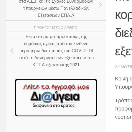
στα Α.Ε.Ι. και τις Σχολές Συναρμόδιων
Υπουργείων μέσω Πανελλαδικών
κο
Εξετάσεων ΕΠΑ.Λ
ΠΡΟΗΓΟΎΜΕΝΟ ΆΡΘΡΟ
δι
Έκτακτα μέτρα προστασίας της
δημόσιας υγείας από τον κίνδυνο
εξ
περαιτέρω διασποράς του COVID -19
κατά τη διενέργεια των εξετάσεων του
ΚΠΓ Α’ εξεταστικής 2021
ΔΗΜΟΣΙ
Κοινή 
Υπουργ
Τρόπος
προφορ
νόσηση