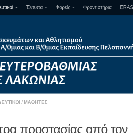
υτικοί
Έντυπα
Φορείς
Φροντιστήρια
ERA
ΔΕΥΤΙΚΟΊ
/
ΜΑΘΗΤΈΣ
τρα προστασίας από τον