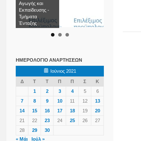
Αγωγής και
Εκπαίδευσης -
Τμήματα
Ένταξης
ΗΜΕΡΟΛΌΓΙΟ ΑΝΑΡΤΉΣΕΩΝ
Ιούνιος 2021
Δ
Τ
Τ
Π
Π
Σ
Κ
1
2
3
4
5
6
7
8
9
10
11
12
13
14
15
16
17
18
19
20
21
22
23
24
25
26
27
28
29
30
« Μάι
Ιούλ »