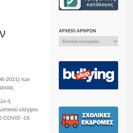
ν
ΑΡΧΕΊΟ ΆΡΘΡΩΝ
Αρχείο
Άρθρων
06-2021) των
ατείας
ών ή
ωστικού ελέγχου
ό COVID -19.