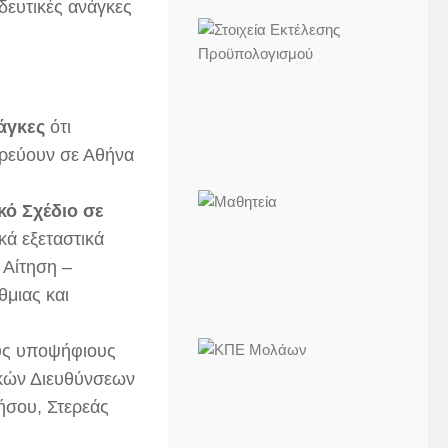
δευτικές ανάγκες
νάγκες
ότι
δρεύουν σε Αθήνα
κό Σχέδιο σε
ικά εξεταστικά
 Αίτηση –
μιας και
ους υποψήφιους
ακών Διευθύνσεων
ήσου, Στερεάς