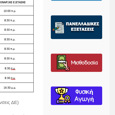
/νσεις ΔΕ)