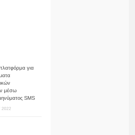
 πλατφόρμα για
ματα
ικών
ν μέσω
μηνύματος SMS
 2022