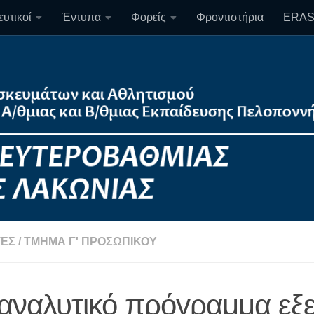
υτικοί
Έντυπα
Φορείς
Φροντιστήρια
ERA
ΈΣ
/
ΤΜΉΜΑ Γ' ΠΡΟΣΩΠΙΚΟΎ
 αναλυτικό πρόγραμμα εξ