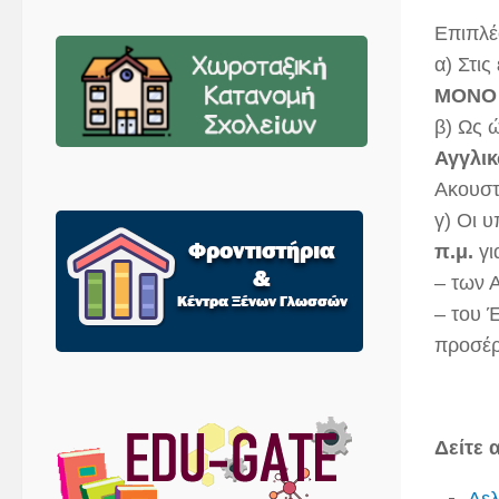
Επιπλέ
α) Στις
ΜΟΝΟ
β) Ως ώ
Αγγλι
Ακουστ
γ) Οι 
π.μ.
γι
– των 
– του 
προσέρ
Δείτε 