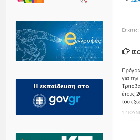
Δελ
Ετικέτες:
ΊΣ
Πρόγρα
για την
Τριτοβ
έτους 
του εξω
12 ΙΟΥΝ