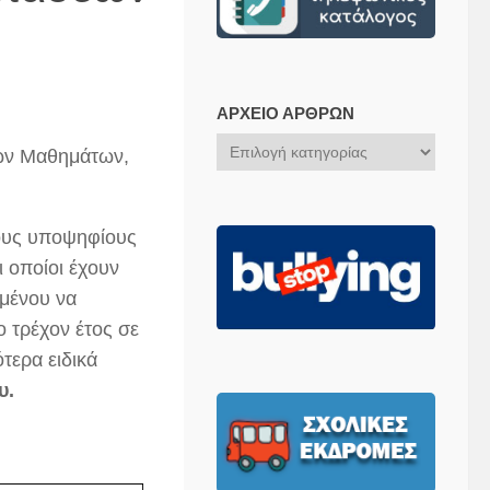
ΑΡΧΕΊΟ ΆΡΘΡΩΝ
Αρχείο
κών Μαθημάτων,
Άρθρων
ους υποψηφίους
 οποίοι έχουν
ιμένου να
 τρέχον έτος σε
τερα ειδικά
ου.