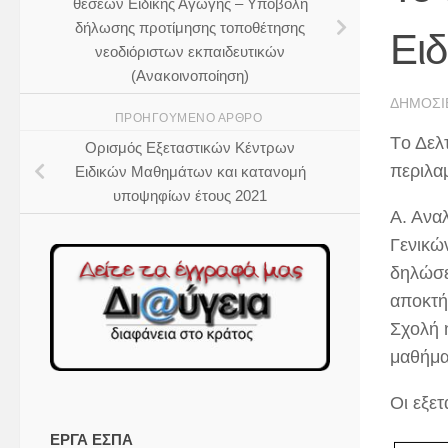
θέσεων Ειδικής Αγωγής – Υποβολή
δήλωσης προτίμησης τοποθέτησης
Ει
νεοδιόριστων εκπαιδευτικών
(Ανακοινοποίηση)
ΔΗΜΟΣΙ
ΠΡΟΗΓΟΎΜΕΝΟ ΆΡΘΡΟ
Tο Δελ
Ορισμός Εξεταστικών Κέντρων
περιλα
Ειδικών Μαθημάτων και κατανομή
υποψηφίων έτους 2021
Α. Ανα
Γενικώ
δηλώσε
αποκτή
Σχολή ή
μαθήμα
Οι εξε
ΕΡΓΑ ΕΣΠΑ