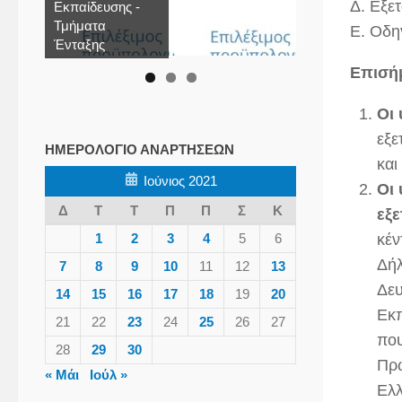
Δ. Εξε
Εκπαίδευσης -
Τμήματα
Ε. Οδη
Ένταξης
Επισή
Οι 
εξε
ΗΜΕΡΟΛΌΓΙΟ ΑΝΑΡΤΉΣΕΩΝ
και
Ιούνιος 2021
Οι 
Δ
Τ
Τ
Π
Π
Σ
Κ
εξε
1
2
3
4
5
6
κέν
Δήλ
7
8
9
10
11
12
13
Δευ
14
15
16
17
18
19
20
Εκπ
21
22
23
24
25
26
27
που
28
29
30
Πρω
« Μάι
Ιούλ »
Ελλ