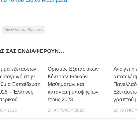
τίο Τύπου Ειδικά Μαθήματα
Πανελλαδικές Εξετάσεις
ΩΣ ΣΑΣ ΕΝΔΙΑΦΈΡΟΥΝ…
μμα εξετάσεων
Ορισμός Εξεταστικών
Ανοίγει η
 εισαγωγή στην
Κέντρων Ειδικών
αποτελέσ
άθμια Εκπαίδευση
Μαθημάτων και
Πανελλαδ
2026 – Έλληνες
κατανομή υποψηφίων
Εξετάσεω
τερικού
έτους 2023
γραπτού 
ΊΟΥ 2026
24 ΑΠΡΙΛΊΟΥ 2023
16 ΙΟΥΝΊΟΥ