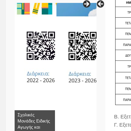
Σχολικές
Β. Εξετ
Μονάδες Ειδικής
Γ. Εξε
Αγωγής και